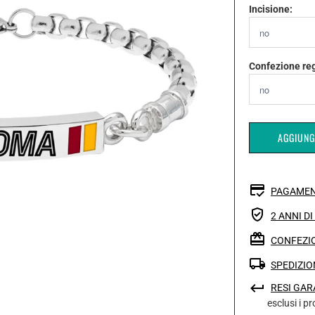
Incisione:
Confezione re
AGGIUNG
PAGAMEN
2 ANNI D
CONFEZIO
SPEDIZIO
RESI GAR
esclusi i p