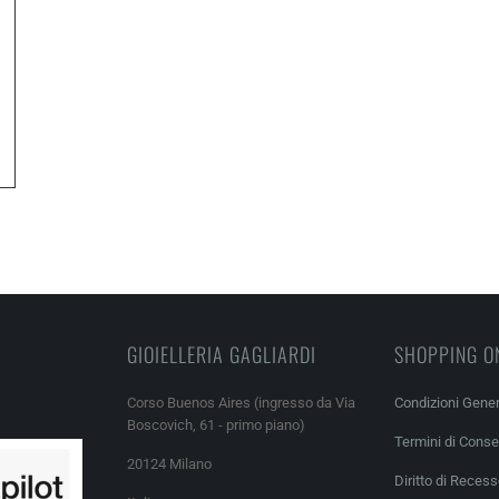
GIOIELLERIA GAGLIARDI
SHOPPING O
Corso Buenos Aires (ingresso da Via
Condizioni Gener
Boscovich, 61 - primo piano)
Termini di Cons
20124 Milano
Diritto di Reces