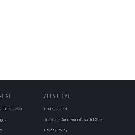
NLINE
AREA LEGALE
ali di Vendita
Dati Societari
egna
Termini e Condizioni d'uso del Sito
so
Privacy Policy