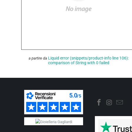
Liquid error (snippets/product-info line 106):
a partire da
comparison of String with 0 failed