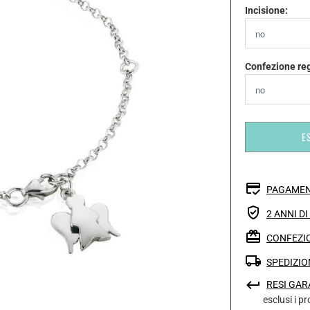
Incisione:
Confezione re
E
PAGAMEN
2 ANNI D
CONFEZIO
SPEDIZIO
RESI GAR
esclusi i p