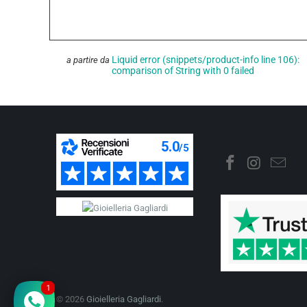
Liquid error (snippets/product-info line 106):
a partire da
comparison of String with 0 failed
1
© 2026
Gioielleria Gagliardi
.