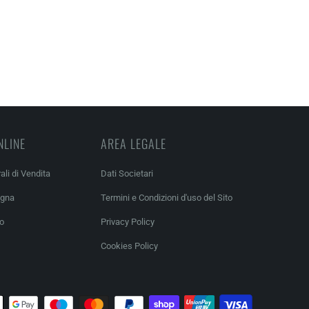
NLINE
AREA LEGALE
ali di Vendita
Dati Societari
egna
Termini e Condizioni d'uso del Sito
so
Privacy Policy
Cookies Policy