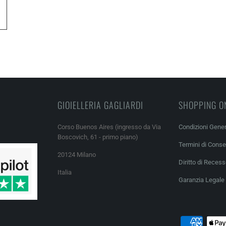
GIOIELLERIA GAGLIARDI
SHOPPING O
Corso Buenos Aires (ingresso da Via
Condizioni Gener
Boscovich, 61 - primo piano)
Termini di Cons
20124 Milano
Diritto di Reces
Italia
Garanzia Legale