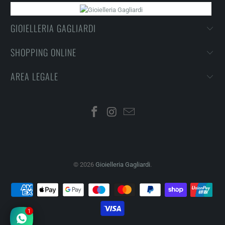
GIOIELLERIA GAGLIARDI
SHOPPING ONLINE
AREA LEGALE
© 2026
Gioielleria Gagliardi
.
1