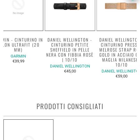
RMIN - CINTURINO IN
DANIEL WELLINGTON -
DANIEL WELLINGTON
YLON ULTRAFIT (20
CINTURINO PETITE
CINTURINO PRESSE
MM)
SHEFFIELD IN PELLE
MELROSE STRAP RO
NERA CON FIBBIA ROSÈ
GOLD IN ACCIAIO C
GARMIN
| 10/10
MAGLIA MILANESE 
€39,99
10/10
DANIEL WELLINGTON
€45,00
DANIEL WELLINGTO
€59,00
PRODOTTI CONSIGLIATI