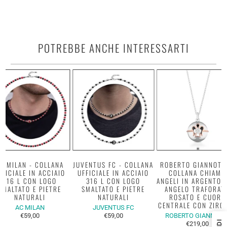
POTREBBE ANCHE INTERESSARTI
C MILAN - COLLANA
JUVENTUS FC - COLLANA
ROBERTO GIANNOTTI
FFICIALE IN ACCIAIO
UFFICIALE IN ACCIAIO
COLLANA CHIAMA
316 L CON LOGO
316 L CON LOGO
ANGELI IN ARGENTO 
SMALTATO E PIETRE
SMALTATO E PIETRE
ANGELO TRAFORAT
NATURALI
NATURALI
ROSATO E CUORE
CENTRALE CON ZIRC
AC MILAN
JUVENTUS FC
€59,00
€59,00
ROBERTO GIANNOTT
€219,00