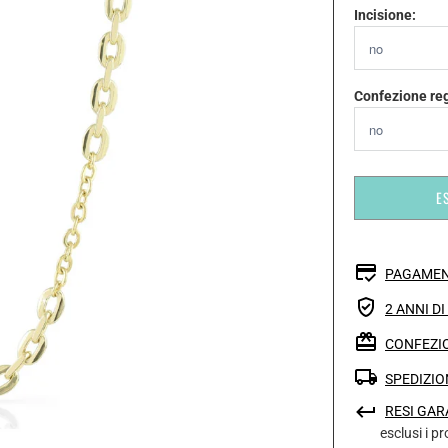
Incisione:
Confezione re
E
PAGAMEN
2 ANNI D
CONFEZIO
SPEDIZIO
RESI GAR
esclusi i p