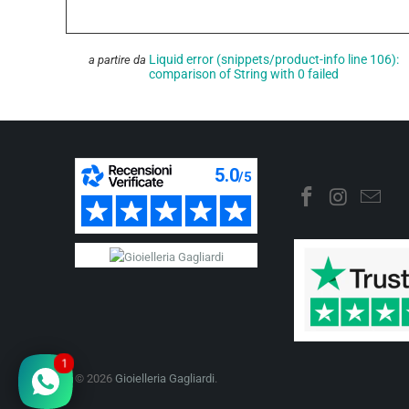
Liquid error (snippets/product-info line 106):
a partire da
comparison of String with 0 failed
1
© 2026
Gioielleria Gagliardi
.