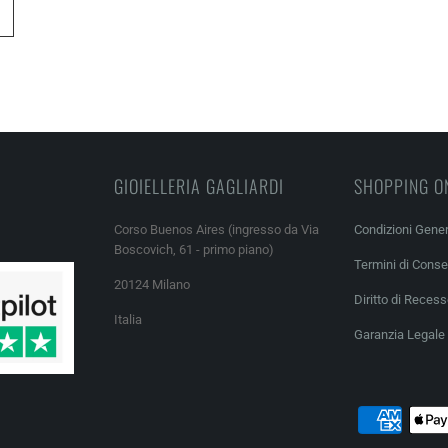
GIOIELLERIA GAGLIARDI
SHOPPING O
Corso Buenos Aires (ingresso da Via
Condizioni Gener
Boscovich, 61 - primo piano)
Termini di Cons
20124 Milano
Diritto di Reces
Italia
Garanzia Legale