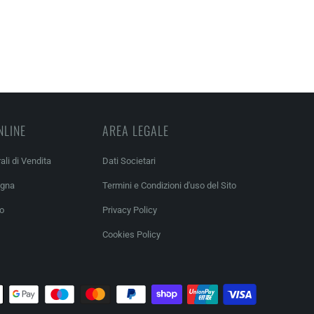
NLINE
AREA LEGALE
ali di Vendita
Dati Societari
egna
Termini e Condizioni d'uso del Sito
so
Privacy Policy
Cookies Policy