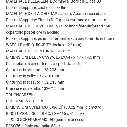
MATERIALE DELLA LENTE
Corning® Gorilla® Glass DX
Edizioni Sapphire: cristallo in zaffiro
MATERIALE DELLA GHIERA
Passivato Acciaio inossidabile
Edizioni Sapphire: Titanio DLC grigio carbone o titanio puro
MATERIALE DEL RIVESTIMENTO
Polimeri fibrorinforzati con
coperchio posteriore in acciaio
Edizioni Sapphire: polimeri fibrorinforzati con fondello in titanio
WATCH BAND QUICKFIT™
Incluso (22 mm)
MATERIALE DEL CINTURINO
Silicone
DIMENSIONI DELLA CASSA, LXLXA
47 x 47 x 14,5 mm
Per i polsi con circonferenza riportata sotto:
Cinturino in silicone: 125-208 mm
Cinturino in pelle: 132-210 mm
Cinturino in tessuto: 132-210 mm
Bracciale in metallo: 132-215 mm
TOUCHSCREEN
SCHERMO A COLORI
DIMENSIONI SCHERMO, LXA
1,3″ (33,02 mm) diametro
RISOLUZIONE SCHERMO, LXA
416 x 416 pixel
TIPO DI SCHERMO
AMOLED (sempre acceso)
PESO
76 g (solo custodia: 53 g)