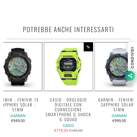
POTREBBE ANCHE INTERESSARTI
%
CONDIVIDI
ARMIN - FENIX® 7X
CASIO - OROLOGIO
GARMIN - FENIX® 
SAPPHIRE SOLAR -
DIGITALE CON
SAPPHIRE SOLAR 
51MM
CONNESSIONE
51MM
SMARTPHONE G-SHOCK
GARMIN
GARMIN
G-SQUAD
€949,00
€999,00
CASIO
€119,20
€149,00