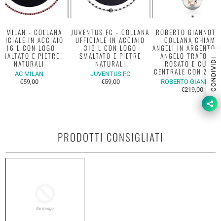
C MILAN - COLLANA
JUVENTUS FC - COLLANA
ROBERTO GIANNOTTI
FFICIALE IN ACCIAIO
UFFICIALE IN ACCIAIO
COLLANA CHIAMA
316 L CON LOGO
316 L CON LOGO
ANGELI IN ARGENTO 
SMALTATO E PIETRE
SMALTATO E PIETRE
ANGELO TRAFORAT
CONDIVIDI
NATURALI
NATURALI
ROSATO E CUORE
CENTRALE CON ZIRC
AC MILAN
JUVENTUS FC
€59,00
€59,00
ROBERTO GIANNOTT
€219,00
PRODOTTI CONSIGLIATI