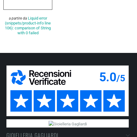
Liquid error
a partire da
(snippets/product-info line
106): comparison of String
with 0 failed
GIOIELLERIA GAGLIARDI