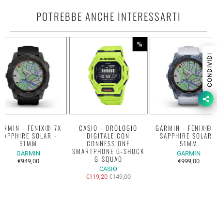
POTREBBE ANCHE INTERESSARTI
%
CONDIVIDI
ARMIN - FENIX® 7X
CASIO - OROLOGIO
GARMIN - FENIX® 
SAPPHIRE SOLAR -
DIGITALE CON
SAPPHIRE SOLAR 
51MM
CONNESSIONE
51MM
SMARTPHONE G-SHOCK
GARMIN
GARMIN
G-SQUAD
€949,00
€999,00
CASIO
€119,20
€149,00