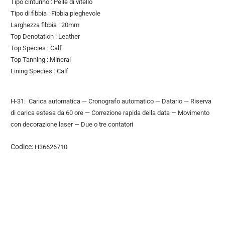
Tipo cinturino : Pelle di vitello
Tipo di fibbia : Fibbia pieghevole
Larghezza fibbia : 20mm
Top Denotation : Leather
Top Species : Calf
Top Tanning : Mineral
Lining Species : Calf
H-31: Carica automatica — Cronografo automatico — Datario — Riserva
di carica estesa da 60 ore — Correzione rapida della data — Movimento
con decorazione laser — Due o tre contatori
Codice:
H36626710