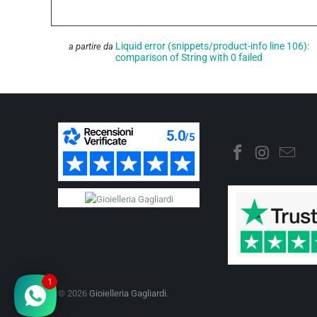
Liquid error (snippets/product-info line 106):
a partire da
comparison of String with 0 failed
1
© 2026
Gioielleria Gagliardi
.