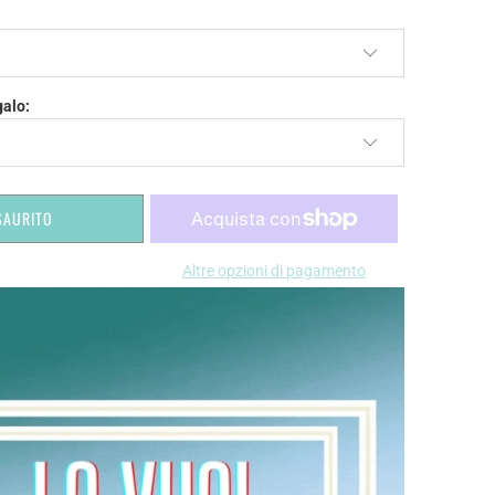
galo:
SAURITO
Altre opzioni di pagamento