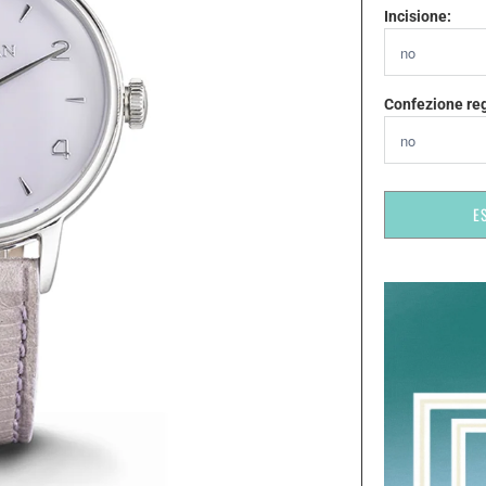
Incisione:
Confezione re
E