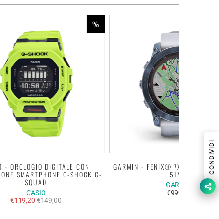
%
CONDIVIDI
O - OROLOGIO DIGITALE CON
GARMIN - FENIX® 7X SAPPHIRE 
IONE SMARTPHONE G-SHOCK G-
51MM
SQUAD
GARMIN
CASIO
€999,00
€119,20
€149,00