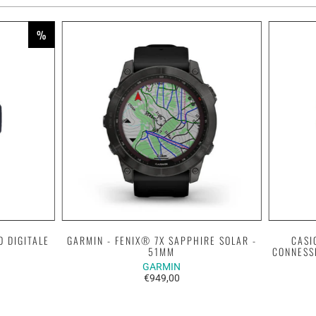
%
O DIGITALE
GARMIN - FENIX® 7X SAPPHIRE SOLAR -
CASI
51MM
CONNESS
GARMIN
€949,00