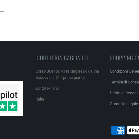
GIOIELLERIA GAGLIARDI
SHOPPING O
Corso Buenos Aires (ingresso da Via
Condizioni Gener
Boscovich, 61 - primo piano)
Termini di Cons
20124 Milano
Diritto di Reces
Italia
Garanzia Legale