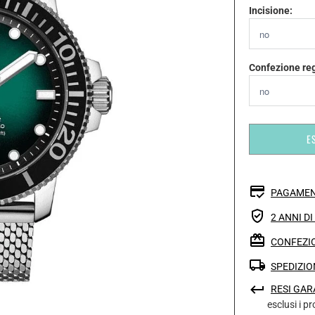
Incisione:
Confezione re
E
PAGAMEN
2 ANNI D
CONFEZIO
SPEDIZIO
RESI GAR
esclusi i p