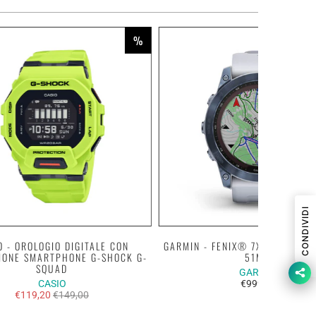
%
CONDIVIDI
O - OROLOGIO DIGITALE CON
GARMIN - FENIX® 7X SAPPHIRE 
IONE SMARTPHONE G-SHOCK G-
51MM
SQUAD
GARMIN
CASIO
€999,00
€119,20
€149,00