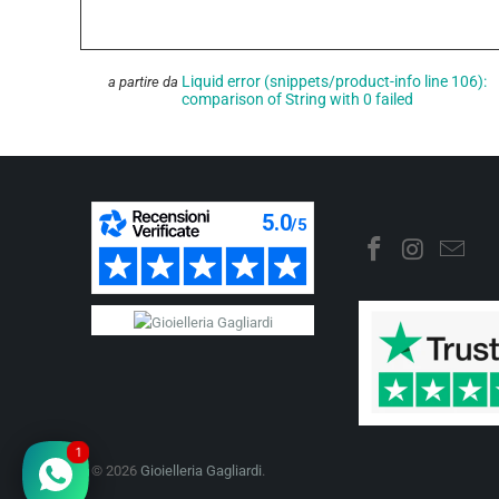
Liquid error (snippets/product-info line 106):
a partire da
comparison of String with 0 failed
1
© 2026
Gioielleria Gagliardi
.