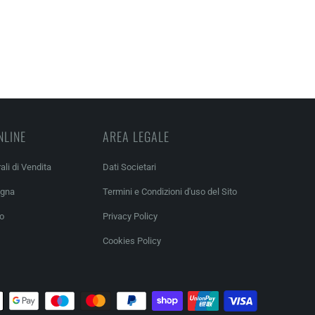
NLINE
AREA LEGALE
ali di Vendita
Dati Societari
egna
Termini e Condizioni d'uso del Sito
so
Privacy Policy
Cookies Policy