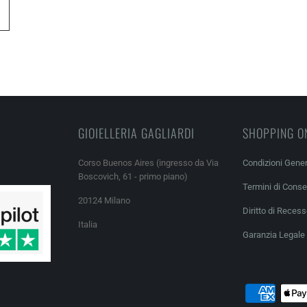
GIOIELLERIA GAGLIARDI
SHOPPING O
Corso Buenos Aires (ingresso da Via
Condizioni Gener
Boscovich, 61 - primo piano)
Termini di Cons
20124 Milano
Diritto di Reces
Italia
Garanzia Legale