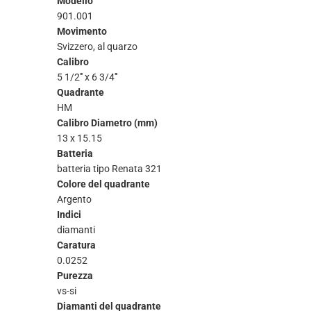
Modello
901.001
Movimento
Svizzero, al quarzo
Calibro
5 1/2''' x 6 3/4'''
Quadrante
HM
Calibro Diametro (mm)
13 x 15.15
Batteria
batteria tipo Renata 321
Colore del quadrante
Argento
Indici
diamanti
Caratura
0.0252
Purezza
vs-si
Diamanti del quadrante