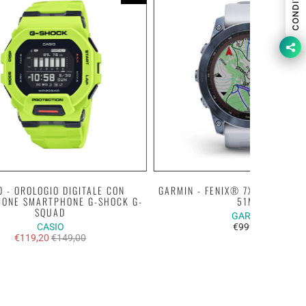
CONDIVIDI
O - OROLOGIO DIGITALE CON
GARMIN - FENIX® 7X SAPPHIRE 
IONE SMARTPHONE G-SHOCK G-
51MM
SQUAD
GARMIN
CASIO
€999,00
€119,20
€149,00