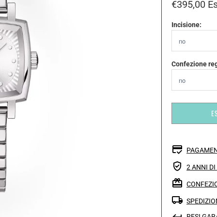
€395,00
Es
Incisione:
Confezione re
E
PAGAMEN
2 ANNI D
CONFEZIO
SPEDIZIO
RESI GAR