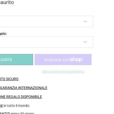
aurito
galo:
SAURITO
Altre opzioni di pagamento
TO SICURO
I GARANZIA INTERNAZIONALE
NE REGALO DISPONIBILE
NI
in tutto il mondo
ANTITI
entro 30 giorni