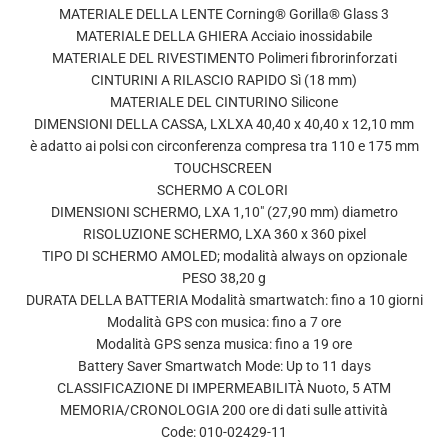
MATERIALE DELLA LENTE Corning® Gorilla® Glass 3
MATERIALE DELLA GHIERA Acciaio inossidabile
MATERIALE DEL RIVESTIMENTO Polimeri fibrorinforzati
CINTURINI A RILASCIO RAPIDO Sì (18 mm)
MATERIALE DEL CINTURINO Silicone
DIMENSIONI DELLA CASSA, LXLXA 40,40 x 40,40 x 12,10 mm
è adatto ai polsi con circonferenza compresa tra 110 e 175 mm
TOUCHSCREEN
SCHERMO A COLORI
DIMENSIONI SCHERMO, LXA 1,10″ (27,90 mm) diametro
RISOLUZIONE SCHERMO, LXA 360 x 360 pixel
TIPO DI SCHERMO AMOLED; modalità always on opzionale
PESO 38,20 g
DURATA DELLA BATTERIA Modalità smartwatch: fino a 10 giorni
Modalità GPS con musica: fino a 7 ore
Modalità GPS senza musica: fino a 19 ore
Battery Saver Smartwatch Mode: Up to 11 days
CLASSIFICAZIONE DI IMPERMEABILITÀ Nuoto, 5 ATM
MEMORIA/CRONOLOGIA 200 ore di dati sulle attività
Code: 010-02429-11