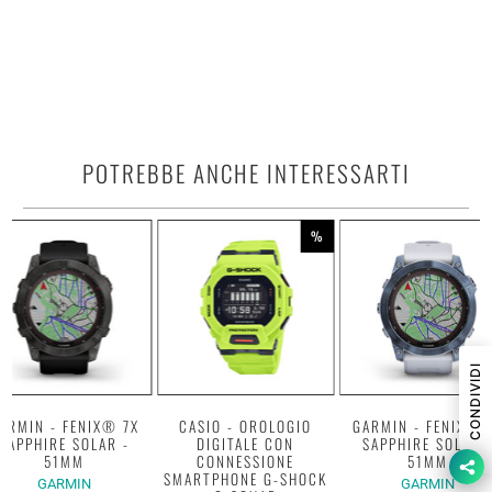
POTREBBE ANCHE INTERESSARTI
%
CONDIVIDI
ARMIN - FENIX® 7X
CASIO - OROLOGIO
GARMIN - FENIX® 
SAPPHIRE SOLAR -
DIGITALE CON
SAPPHIRE SOLAR 
51MM
CONNESSIONE
51MM
SMARTPHONE G-SHOCK
GARMIN
GARMIN